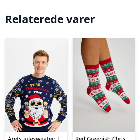
Relaterede varer
Årets julesweater: It’s Christmas O’clock – herre / mænd. Ugly Christmas Sweater lavet i Danmark
Red Greenish Christmas Socks. Julesokker