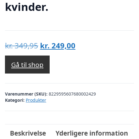
kvinder.
Den
Den
kr.
349,95
kr.
249,00
oprindelige
aktuelle
pris
pris
Gå til shop
var:
er:
kr. 349,95.
kr. 249,00.
Varenummer (SKU):
8229595607680002429
Kategori:
Produkter
Beskrivelse
Yderligere information