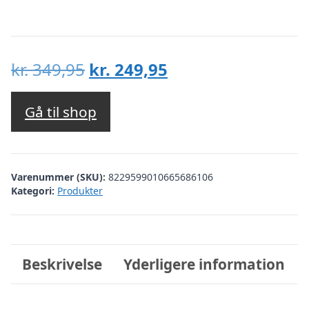
Den
Den
kr.
349,95
kr.
249,95
oprindelige
aktuelle
pris
pris
Gå til shop
var:
er:
kr. 349,95.
kr. 249,95.
Varenummer (SKU):
8229599010665686106
Kategori:
Produkter
Beskrivelse
Yderligere information