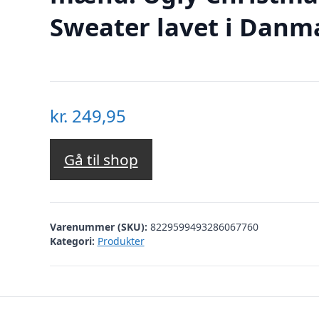
Sweater lavet i Danm
kr.
249,95
Gå til shop
Varenummer (SKU):
8229599493286067760
Kategori:
Produkter