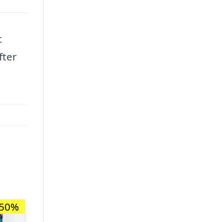
t
fter
-50%