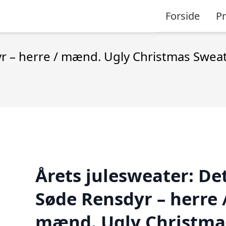
Forside
P
r – herre / mænd. Ugly Christmas Sweat
Årets julesweater: De
Søde Rensdyr – herre 
mænd. Ugly Christma