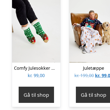
Comfy Julesokker Med Rudolf
Juletæppe
Den
kr.
99,00
kr.
199,00
kr.
99,
oprinde
pris
Gå til shop
Gå til shop
var:
kr. 199,