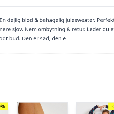
 En dejlig blød & behagelig julesweater. Perfek
 mere sjov. Nem ombytning & retur. Leder du e
odt bud. Den er sød, den e
0%