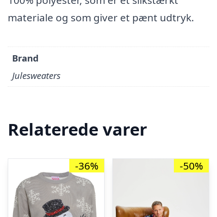
100% polyester, som er et slikstærkt
materiale og som giver et pænt udtryk.
Brand
Julesweaters
Relaterede varer
-36%
-50%