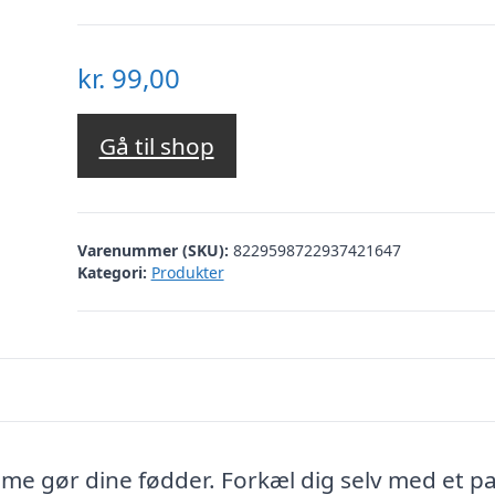
kr.
99,00
Gå til shop
Varenummer (SKU):
8229598722937421647
Kategori:
Produkter
me gør dine fødder. Forkæl dig selv med et p