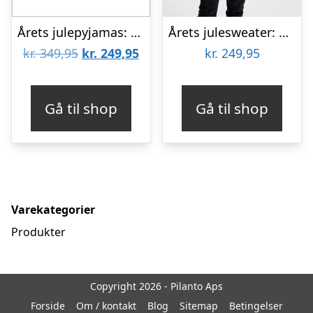
Årets julepyjamas: Valentines Pyjamas Hvid – herre / mænd.
Årets julesweater: Watch Me Whip – dame / kvinder. Ugly Christmas Sweater lavet i Danmark
Den
Den
kr.
349,95
kr.
249,95
kr.
249,95
oprindelige
aktuelle
pris
pris
Gå til shop
Gå til shop
var:
er:
kr. 349,95.
kr. 249,95.
Varekategorier
Produkter
Copyright 2026 - Pilanto Aps
Forside
Om / kontakt
Blog
Sitemap
Betingelser