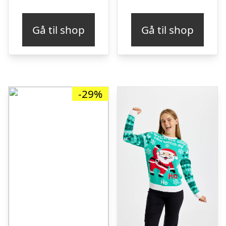
oprindelige
aktu
pris
pris
Gå til shop
Gå til shop
var:
er:
kr. 249,00.
kr. 8
-29%