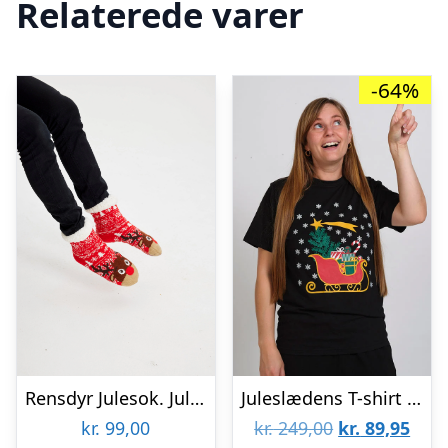
Relaterede varer
-64%
Rensdyr Julesok. Julesokker
Juleslædens T-shirt – dame / kvinder
Den
Den
kr.
99,00
kr.
249,00
kr.
89,95