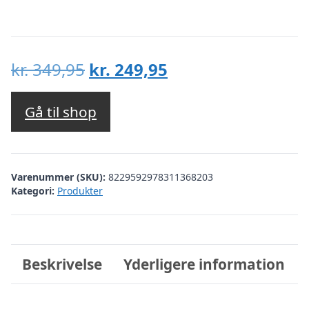
Den
Den
kr.
349,95
kr.
249,95
oprindelige
aktuelle
pris
pris
Gå til shop
var:
er:
kr. 349,95.
kr. 249,95.
Varenummer (SKU):
8229592978311368203
Kategori:
Produkter
Beskrivelse
Yderligere information