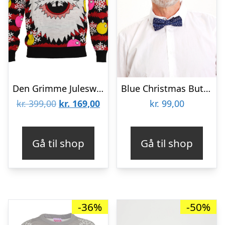
Den Grimme Julesweater – herre / mænd
Blue Christmas Butterfly
Den
Den
kr.
399,00
kr.
169,00
kr.
99,00
oprindelige
aktuelle
pris
pris
Gå til shop
Gå til shop
var:
er:
kr. 399,00.
kr. 169,00.
-36%
-50%